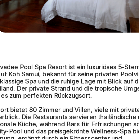
vadee Pool Spa Resort ist ein luxuriöses 5-Ster
uf Koh Samui, bekannt für seine privaten Poolvi
klassige Spa und die ruhige Lage mit Blick auf 
iland. Der private Strand und die tropische Um
es zum perfekten Rückzugsort.
rt bietet 80 Zimmer und Villen, viele mit privat
rblick. Die Restaurants servieren thailändische
tionale Küche, während Bars für Erfrischungen s
inity-Pool und das preisgekrönte Wellness-Spa b
nung, ergänzt durch ein Fitnesscenter und