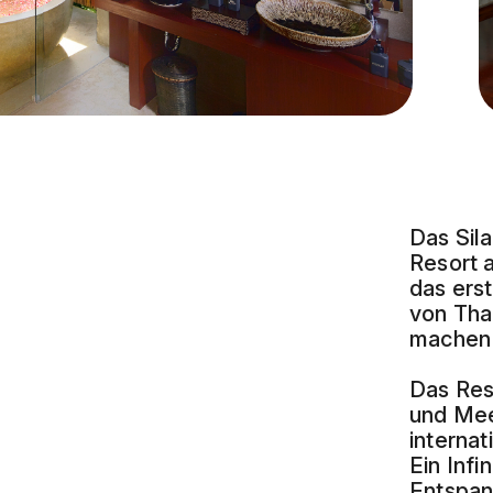
Das Sila
Resort a
das erst
von Tha
machen 
Das Reso
und Mee
interna
Ein Inf
Entspan