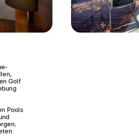
ne-
llen,
den Golf
gebung
en Pools
 und
orgen.
ieten