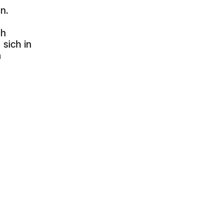
n.
oh
sich in
n