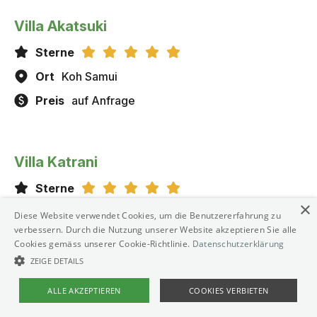
Villa Akatsuki
Sterne
Ort
Koh Samui
Preis
auf Anfrage
Villa Katrani
Sterne
×
Ort
Koh Samui
Diese Website verwendet Cookies, um die Benutzererfahrung zu
verbessern. Durch die Nutzung unserer Website akzeptieren Sie alle
Preis
auf Anfrage
Cookies gemäss unserer Cookie-Richtlinie.
Datenschutzerklärung
ZEIGE DETAILS
ALLE AKZEPTIEREN
COOKIES VERBIETEN
Fair House Villas & Spa